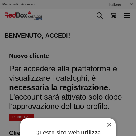
Registrati
Accesso
BENVENUTO, ACCEDI!
Nuovo cliente
Per accedere alla piattaforma e
visualizzare i cataloghi,
è
necessaria la registrazione
.
L'account sarà attivato solo dopo
l'approvazione del tuo profilo.
REGISTRATI
×
Questo sito web utilizza
Cliente già registrato